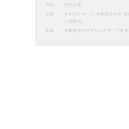
予約
予約不要
会場
ギャルリ・オーブ、京都芸術大学 
人間館内）
主催
京都芸術大学ギャルリ・オーブ運