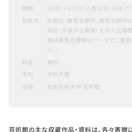
時間
10:00〜17:00（入館は16:40まで
休館日
休館日：展覧会期外、展覧会期中の
祝日・大学休止期間・大学入試期間
細は展覧会情報のページでご確認
い。）
料金
無料
予約
予約不要
会場
京都芸術大学 芸術館
芸術館の主な収蔵作品・資料は、各々寄贈