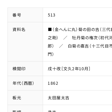
番号
513
資料名
■（金へんに丸）菊の田の吉（三
之助） ／ 牡丹菊の権次（初代
郎） ／ 白菊の嘉吉（十三代目
門）
検閲印
戌十改［文久2年10月］
年代（西暦）
1862
板元
太田屋太吉