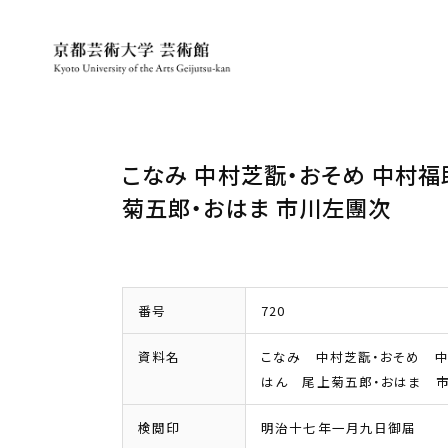
こなみ 中村芝翫・おそめ 中村福助
菊五郎・おはま 市川左團次
番号
720
資料名
こなみ 中村芝翫・おそめ 
はん 尾上菊五郎・おはま 
検閲印
明治十七年一月九日御届