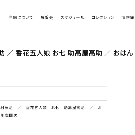
当館について
展覧会
スケジュール
コレクション
博物館
 ／ 香花五人娘 お七 助高屋高助 ／ おはん
中村福助 ／ 香花五人娘 お七 助高屋高助 ／ お
市川左團次