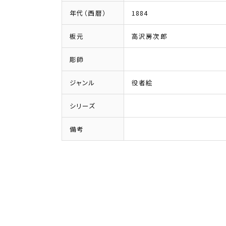
年代（西暦）
1884
板元
高沢房次郎
彫師
ジャンル
役者絵
シリーズ
備考