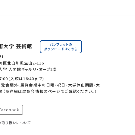
パンフレットの
術大学 芸術館
ダウンロードはこちら
71
区北白川瓜生山2-116
大学 人間館ギャルリ・オーブ2階
17:00（入館は16:40まで）
展覧会期外、展覧会期中の日曜・祝日・大学休止期間・大
間（※詳細は展覧会情報のページでご確認ください。）
acebook
の取り扱いについて