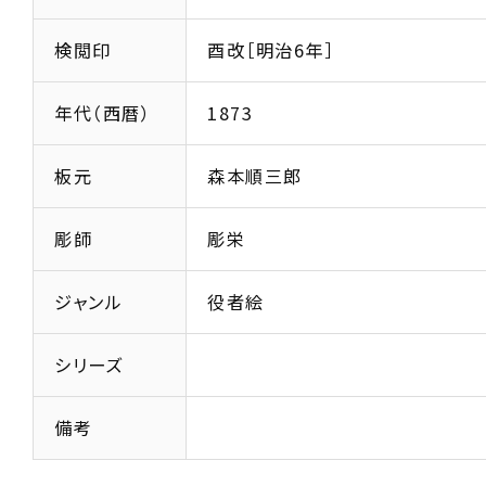
検閲印
酉改［明治6年］
年代（西暦）
1873
板元
森本順三郎
彫師
彫栄
ジャンル
役者絵
シリーズ
備考