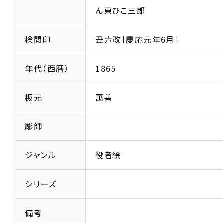
ん東ひこ三郎
検閲印
丑六改［慶応元年6月］
年代（西暦）
1865
板元
萬善
彫師
ジャンル
役者絵
シリーズ
備考