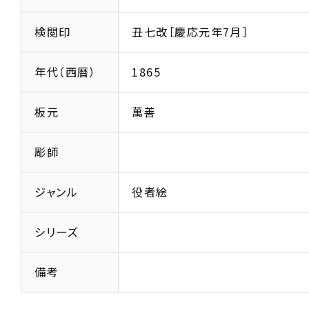
検閲印
丑七改［慶応元年7月］
年代（西暦）
1865
板元
萬善
彫師
ジャンル
役者絵
シリーズ
備考