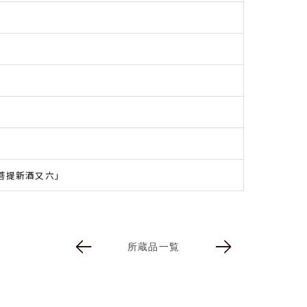
粋菩提新酒又六」
所蔵品一覧