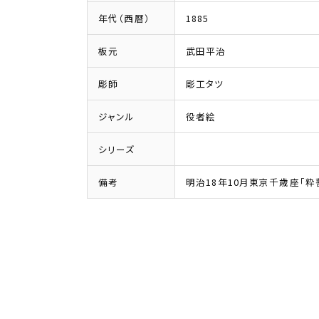
年代（西暦）
1885
板元
武田平治
彫師
彫工タツ
ジャンル
役者絵
シリーズ
備考
明治18年10月東京千歳座「