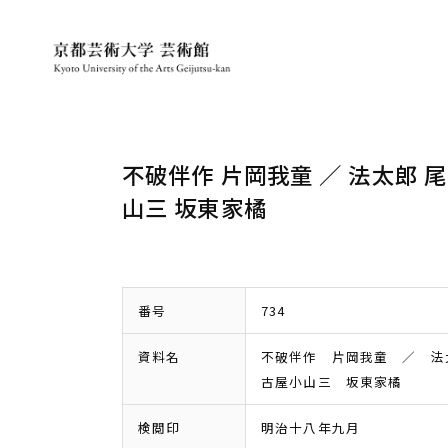
不破伴作 片岡我童 ／ 法太郎 
山三 坂東家橘
番号
734
資料名
不破伴作 片岡我童 ／ 法
古屋小山三 坂東家橘
検閲印
明治十八年九月