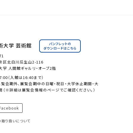
パンフレットの
術大学 芸術館
ダウンロードはこちら
71
区北白川瓜生山2-116
大学 人間館ギャルリ・オーブ2階
17:00（入館は16:40まで）
展覧会期外、展覧会期中の日曜・祝日・大学休止期間・大
間（※詳細は展覧会情報のページでご確認ください。）
acebook
の取り扱いについて