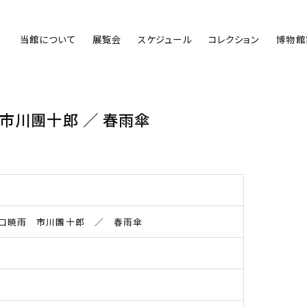
当館について
展覧会
スケジュール
コレクション
博物館
 市川團十郎 ／ 春雨傘
口暁雨 市川團十郎 ／ 春雨傘