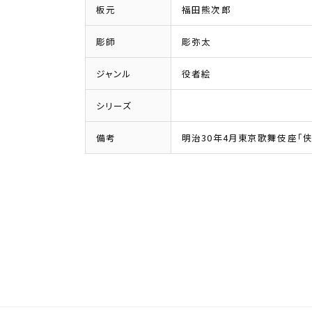
板元
福田熊次郎
彫師
彫弥太
ジャンル
役者絵
シリーズ
備考
明治30年4月東京歌舞伎座「