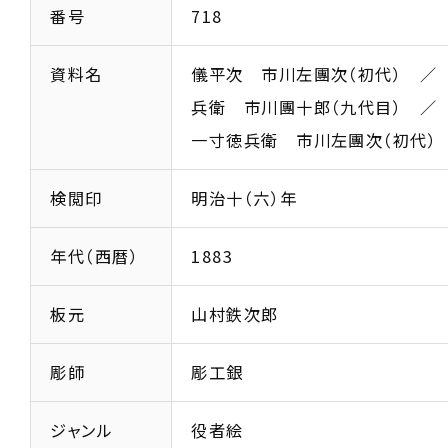
番号
718
資料名
儀平次 市川左團次（初代） ／
兵衛 市川團十郎（九代目） ／ 
一寸徳兵衛 市川左團次（初代）
検閲印
明治十（六）年
年代（西暦）
1883
板元
山村鉄次郎
彫師
彫工銀
ジャンル
役者絵