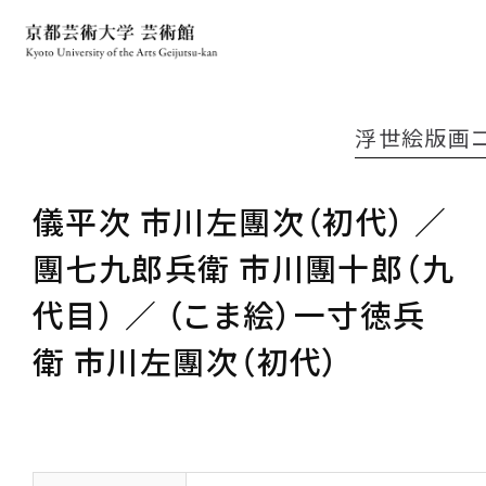
浮世絵版画
儀平次 市川左團次（初代） ／
團七九郎兵衛 市川團十郎（九
代目） ／ （こま絵）一寸徳兵
衛 市川左團次（初代）