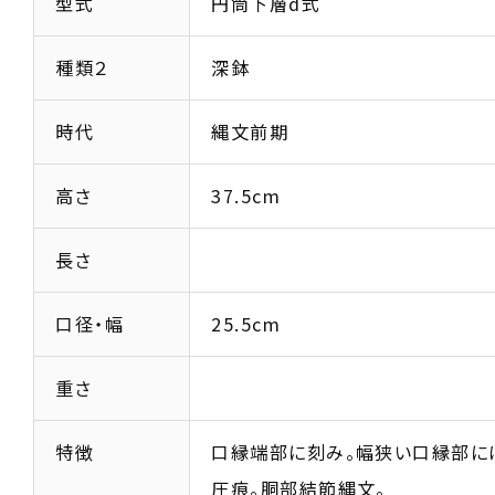
型式
円筒下層d式
種類２
深鉢
時代
縄文前期
高さ
37.5cm
長さ
口径・幅
25.5cm
重さ
特徴
口縁端部に刻み。幅狭い口縁部に
圧痕。胴部結節縄文。