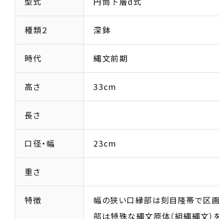
型式
円筒下層d式
種類２
深鉢
時代
縄文前期
高さ
33cm
長さ
口径・幅
23cm
重さ
特徴
幅の狭い口縁部は刻目隆帯で区画
部は特殊な縄文原体（組縄縄文）