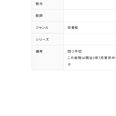
板元
彫師
ジャンル
役者絵
シリーズ
備考
四つ半切
この揃物は明治3年7月東京中
か