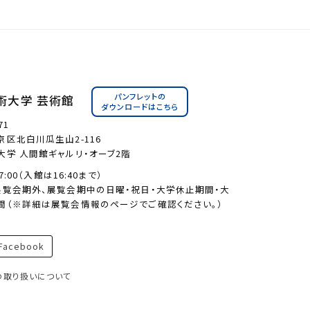
パンフレットの
術大学 芸術館
ダウンロードはこちら
71
区北白川瓜生山2-116
大学 人間館ギャルリ・オーブ2階
17:00（入館は16:40まで）
展覧会期外、展覧会期中の日曜・祝日・大学休止期間・大
間（※詳細は展覧会情報のページでご確認ください。）
acebook
の取り扱いについて