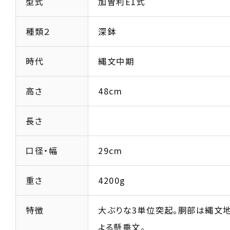
型式
加曽利E1式
種類２
深鉢
時代
縄文中期
高さ
48cm
長さ
口径・幅
29cm
重さ
4200g
特徴
大ぶりな3単位突起。胴部は縄文
よる懸垂文。