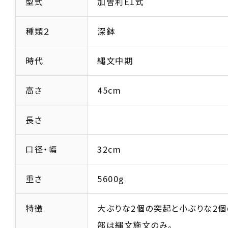
型式
加曽利E1式
種類２
深鉢
時代
縄文中期
高さ
45cm
長さ
口径・幅
32cm
重さ
5600g
特徴
大ぶりな2個の突起と小ぶりな2個
部は縄文施文のみ。