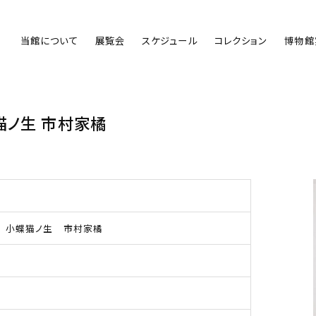
当館について
展覧会
スケジュール
コレクション
博物館
猫ノ生 市村家橘
 小蝶猫ノ生 市村家橘