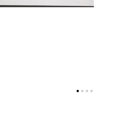
小蝶猫ノ生 市村家