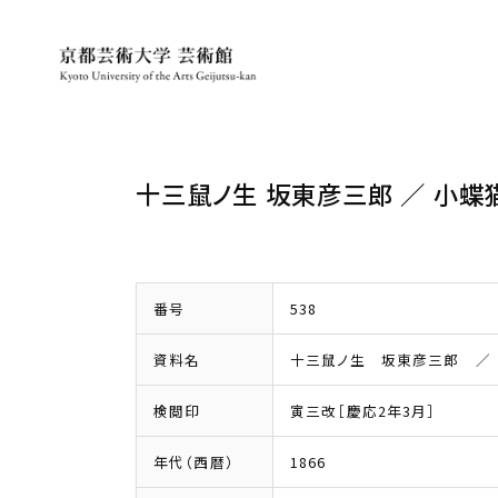
十三鼠ノ生 坂東彦三郎 ／ 小蝶
番号
538
資料名
十三鼠ノ生 坂東彦三郎 ／
検閲印
寅三改［慶応2年3月］
年代（西暦）
1866