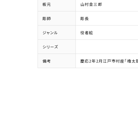
板元
山村金三郎
彫師
彫長
ジャンル
役者絵
シリーズ
備考
慶応2年2月江戸市村座「櫓太