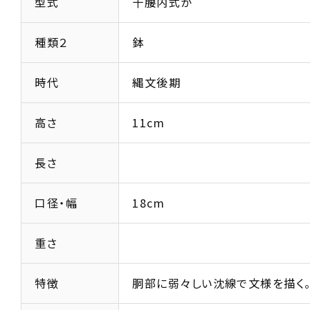
型式
十腰内式か
種類２
鉢
時代
縄文後期
高さ
11cm
長さ
口径・幅
18cm
重さ
特徴
胴部に弱々しい沈線で文様を描く