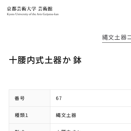
縄文土器
十腰内式土器か 鉢
番号
67
種類１
縄文土器