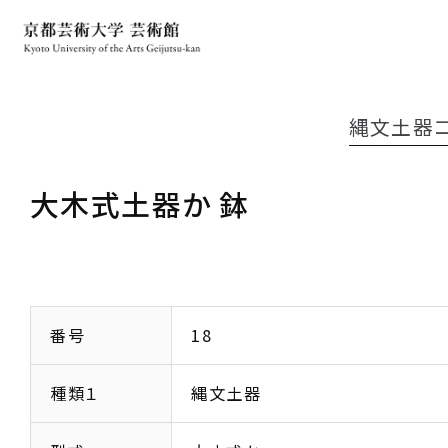
縄文土器
大木式土器か 鉢
番号
18
種類１
縄文土器