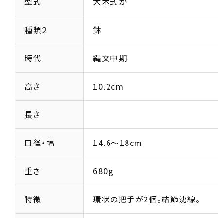
型式
大木式か
種類２
鉢
時代
縄文中期
高さ
10.2cm
長さ
口径・幅
14.6～18cm
重さ
680g
特徴
環状の把手が2個。結節沈線。