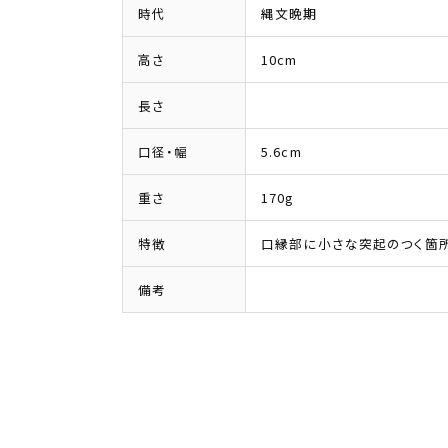
時代
縄文晩期
高さ
10cm
長さ
口径・幅
5.6cm
重さ
170g
特徴
口縁部に小さな突起のつく箇所
備考