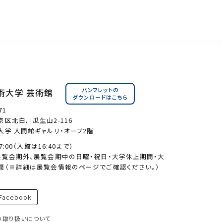
パンフレットの
術大学 芸術館
ダウンロードはこちら
71
区北白川瓜生山2-116
大学 人間館ギャルリ・オーブ2階
17:00（入館は16:40まで）
展覧会期外、展覧会期中の日曜・祝日・大学休止期間・大
間（※詳細は展覧会情報のページでご確認ください。）
acebook
の取り扱いについて