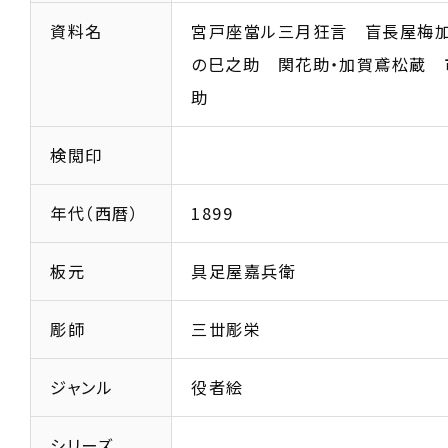
資料名
宮戸座當ル三月狂言 盲長屋梅
の巳之助 関花助・加賀鳶松蔵 
助
検閲印
年代（西暦）
1899
板元
具足屋嘉兵衛
彫師
三丗彫栄
ジャンル
役者絵
シリーズ