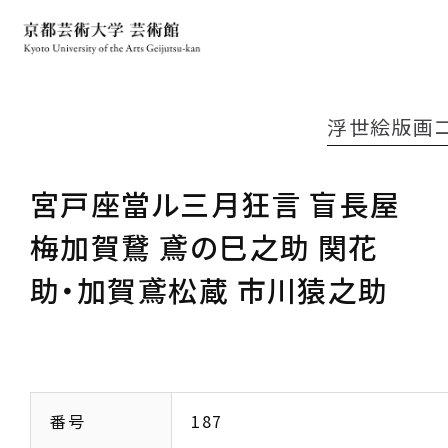
浮世絵版画
宮戸座當ル三月狂言 盲長屋
梅加賀鵞 鳶の巳之助 関花
助・加賀鳶松蔵 市川猿之助
番号
187