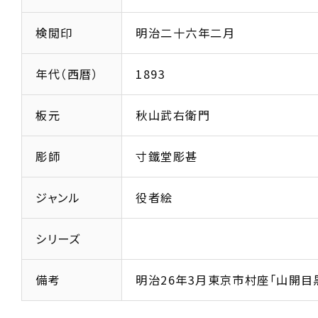
検閲印
明治二十六年二月
年代（西暦）
1893
板元
秋山武右衛門
彫師
寸鐵堂彫甚
ジャンル
役者絵
シリーズ
備考
明治26年3月東京市村座「山開目