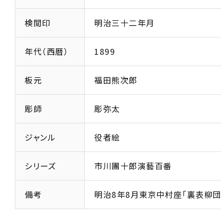
検閲印
明治三十二年月
年代（西暦）
1899
板元
福田熊次郎
彫師
彫弥太
ジャンル
役者絵
シリーズ
市川團十郎演藝百番
備考
明治8年8月東京中村座「裏表柳団