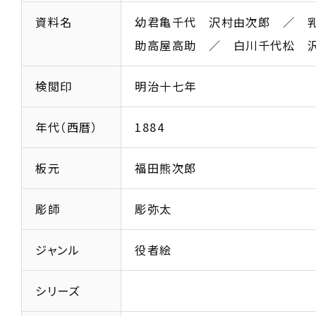
資料名
幼君亀千代 沢村由次郎 ／
助高屋高助 ／ 白川千代松 
検閲印
明治十七年
年代（西暦）
1884
板元
福田熊次郎
彫師
彫弥太
ジャンル
役者絵
シリーズ