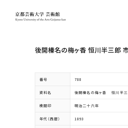
後開榛名の梅ヶ香 恒川半三郎 
番号
788
資料名
後開榛名の梅ヶ香 恒川半三
検閲印
明治二十六年
年代（西暦）
1893