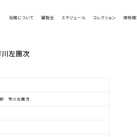
当館について
展覧会
スケジュール
コレクション
博物館
市川左團次
郎 市川左團次