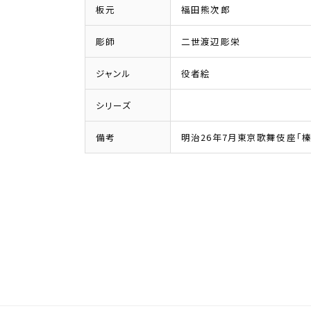
板元
福田熊次郎
彫師
二世渡辺彫栄
ジャンル
役者絵
シリーズ
備考
明治26年7月東京歌舞伎座「