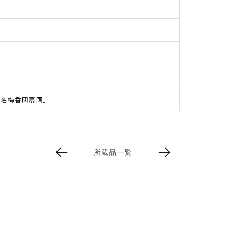
榛名梅香団扇画」
所蔵品一覧