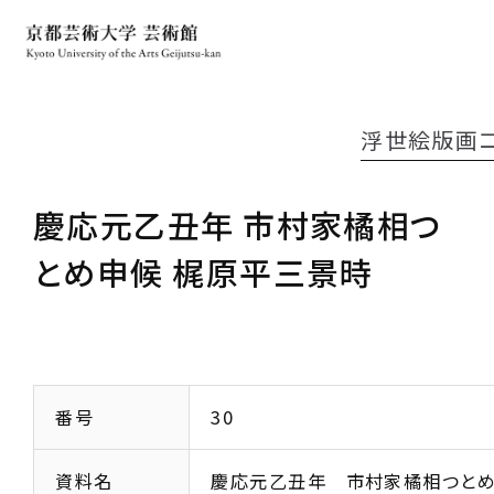
浮世絵版画
慶応元乙丑年 市村家橘相つ
とめ申候 梶原平三景時
番号
30
資料名
慶応元乙丑年 市村家橘相つと