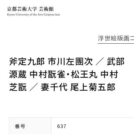
浮世絵版画
斧定九郎 市川左團次 ／ 武部
源蔵 中村翫雀・松王丸 中村
芝翫 ／ 妻千代 尾上菊五郎
番号
637