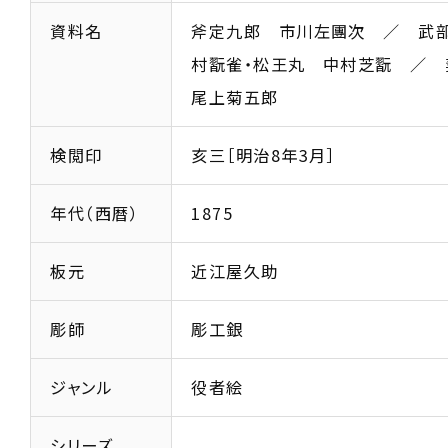
資料名
斧定九郎 市川左團次 ／ 武
村翫雀・松王丸 中村芝翫 ／
尾上菊五郎
検閲印
亥三［明治8年3月］
年代（西暦）
1875
板元
近江屋久助
彫師
彫工銀
ジャンル
役者絵
シリーズ