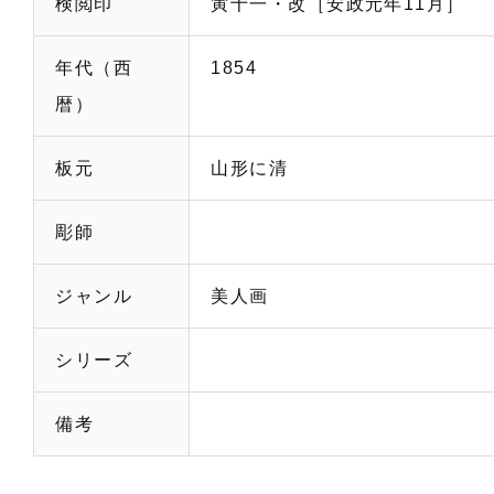
検閲印
寅十一・改［安政元年11月］
年代（西
1854
暦）
板元
山形に清
彫師
ジャンル
美人画
シリーズ
備考