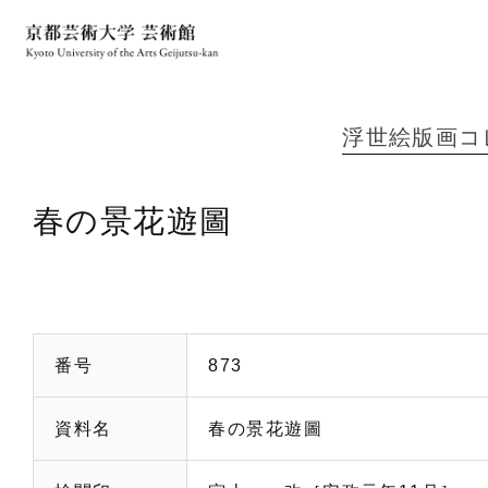
浮世絵版画コ
春の景花遊圖
番号
873
資料名
春の景花遊圖