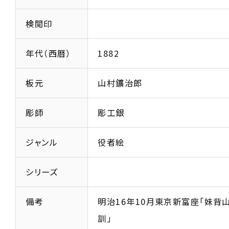
検閲印
年代（西暦）
1882
板元
山村鑛治郎
彫師
彫工銀
ジャンル
役者絵
シリーズ
備考
明治16年10月東京新富座「妹背
訓」