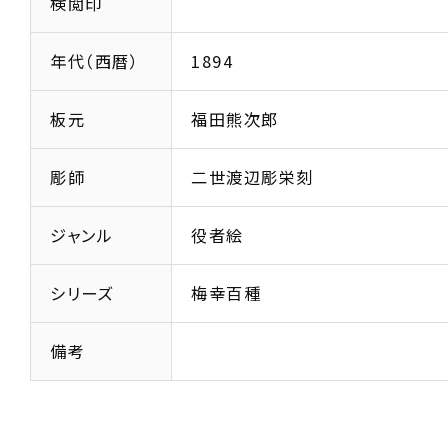
検閲印
年代（西暦）
1894
板元
福田熊次郎
彫師
二世渡辺彫栄刻
ジャンル
役者絵
シリーズ
梅幸百種
備考