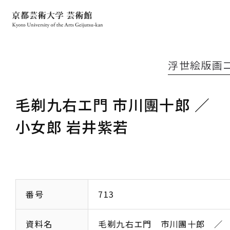
浮世絵版画
毛剃九右エ門 市川團十郎 ／
小女郎 岩井紫若
番号
713
資料名
毛剃九右エ門 市川團十郎 