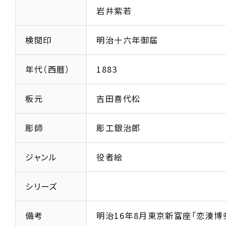
岩井紫若
検閲印
明治十六年御届
年代（西暦）
1883
板元
吉田喜代松
彫師
彫工銀治郎
ジャンル
役者絵
シリーズ
備考
明治16年8月東京新富座「恋湊博