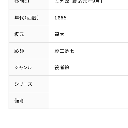
検閲印
丑九改［慶応元年9月］
年代（西暦）
1865
板元
福太
彫師
彫工多七
ジャンル
役者絵
シリーズ
備考