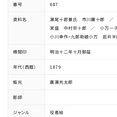
番号
687
資料名
瀬尾十郎兼氏 市川團十郎 ／
実盛 中村宗十郎 ／ 小万
小川幸作・九郎助娘小万 岩井半
検閲印
明治十二年十月御届
年代（西暦）
1879
板元
廣瀬光太郎
彫師
ジャンル
役者絵