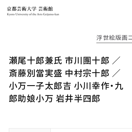
浮世絵版画
瀬尾十郎兼氏 市川團十郎 ／
斎藤別當実盛 中村宗十郎 ／
小万一子太郎吉 小川幸作・九
郎助娘小万 岩井半四郎