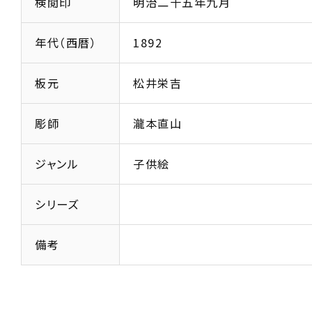
検閲印
明治二十五年九月
年代（西暦）
1892
板元
松井栄吉
彫師
瀧本直山
ジャンル
子供絵
シリーズ
備考