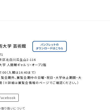
パンフレットの
術大学 芸術館
ダウンロードはこちら
71
区北白川瓜生山2-116
大学 人間館ギャルリ・オーブ2階
17:00（入館は16:40まで）
展覧会期外、展覧会期中の日曜・祝日・大学休止期間・大
間（※詳細は展覧会情報のページでご確認ください。）
acebook
の取り扱いについて