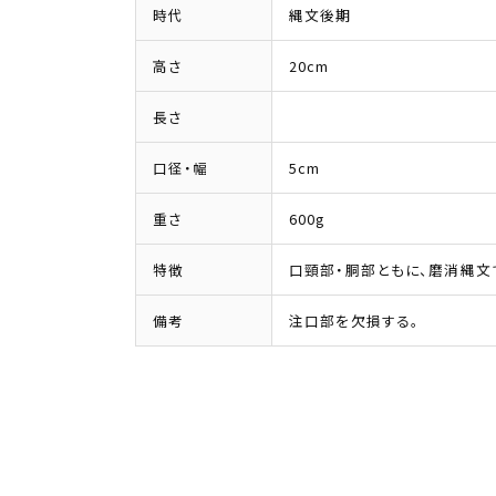
時代
縄文後期
高さ
20cm
長さ
口径・幅
5cm
重さ
600g
特徴
口頸部・胴部ともに、磨消縄文
備考
注口部を欠損する。