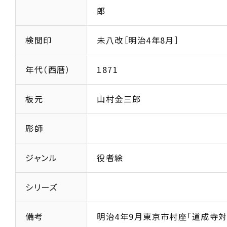
郎
検閲印
未八改［明治4年8月］
年代（西暦）
1871
板元
山村金三郎
彫師
ジャンル
役者絵
シリーズ
備考
明治4年9月東京市村座「道成寺対