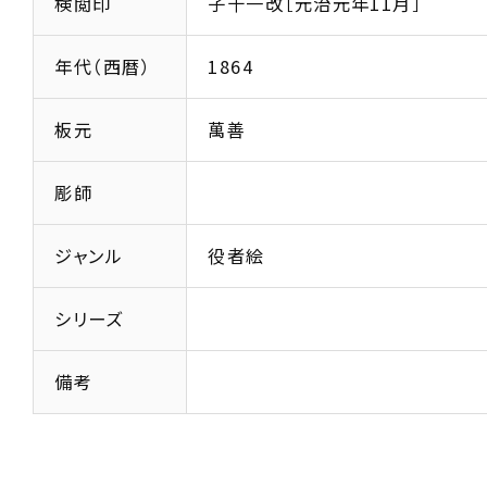
検閲印
子十一改［元治元年11月］
年代（西暦）
1864
板元
萬善
彫師
ジャンル
役者絵
シリーズ
備考