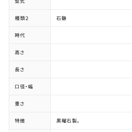
型式
種類２
石鏃
時代
高さ
長さ
口径・幅
重さ
特徴
黒曜石製。