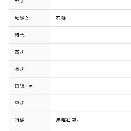
型式
種類２
石鏃
時代
高さ
長さ
口径・幅
重さ
特徴
黒曜石製。