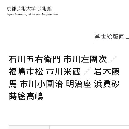
浮世絵版画
石川五右衛門 市川左團次 ／
福嶋市松 市川米蔵 ／ 岩木藤
馬 市川小團治 明治座 浜眞砂
蒔絵高嶋