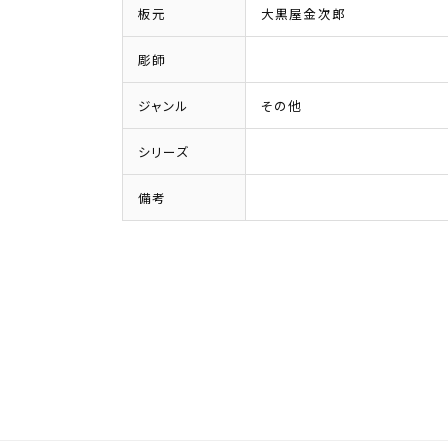
板元
大黒屋金次郎
彫師
ジャンル
その他
シリーズ
備考