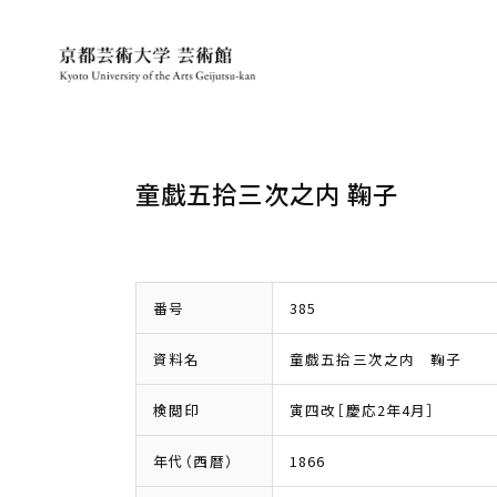
童戯五拾三次之内 鞠子
番号
385
資料名
童戯五拾三次之内 鞠子
検閲印
寅四改［慶応2年4月］
年代（西暦）
1866