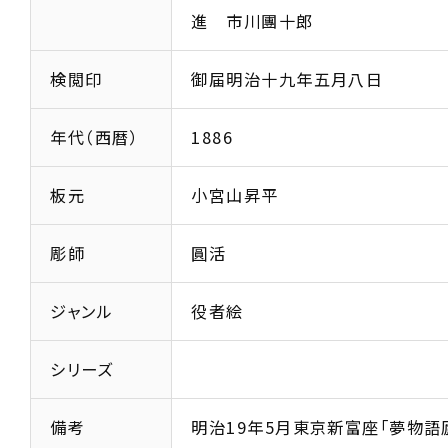
進 市川團十郎
検閲印
御届明治十九年五月八日
年代（西暦）
1886
板元
小宮山昇平
彫師
圓活
ジャンル
役者絵
シリーズ
備考
明治19年5月東京新富座「夢物語