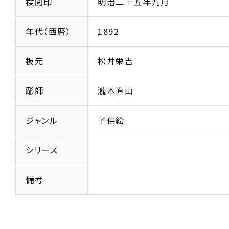
検閲印
明治二十五年九月
年代（西暦）
1892
板元
松井栄吉
彫師
瀧本直山
ジャンル
子供絵
シリーズ
備考