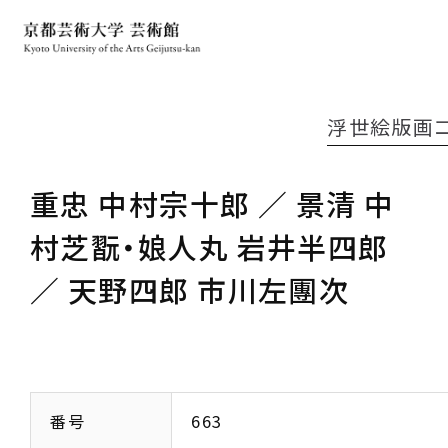
浮世絵版画
重忠 中村宗十郎 ／ 景清 中
村芝翫・娘人丸 岩井半四郎
／ 天野四郎 市川左團次
番号
663