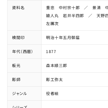
資料名
重忠 中村宗十郎 ／ 景清 中
娘人丸 岩井半四郎 ／ 天野
左團次
検閲印
明治十年五月御届
年代（西暦）
1877
板元
森本順三郎
彫師
彫工弥太
ジャンル
役者絵
シリーズ