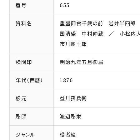
番号
655
資料名
重盛御台千歳の前 岩井半四郎
国清盛 中村仲蔵 ／ 小松
市川團十郎
検閲印
明治九年五月御届
年代（西暦）
1876
板元
益川孫兵衛
彫師
渡辺彫栄
ジャンル
役者絵