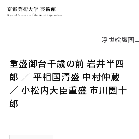
浮世絵版画
重盛御台千歳の前 岩井半四
郎 ／ 平相国清盛 中村仲蔵
／ 小松内大臣重盛 市川團十
郎