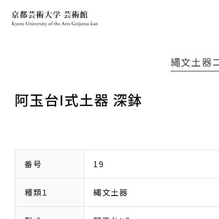
縄文土器
阿玉台I式土器 深鉢
番号
19
種類１
縄文土器