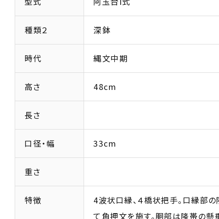
型式
阿玉台I式
種類２
深鉢
時代
縄文中期
高さ
48cm
長さ
口径・幅
33cm
重さ
特徴
4波状口縁、４橋状把手。口縁部の
て角押文を施す。胴部は隆帯の懸