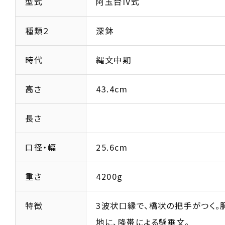
型式
阿玉台IV式
種類２
深鉢
時代
縄文中期
高さ
43.4cm
長さ
口径・幅
25.6cm
重さ
4200g
特徴
3波状口縁で、橋状の把手がつく。
地に、隆帯による懸垂文。