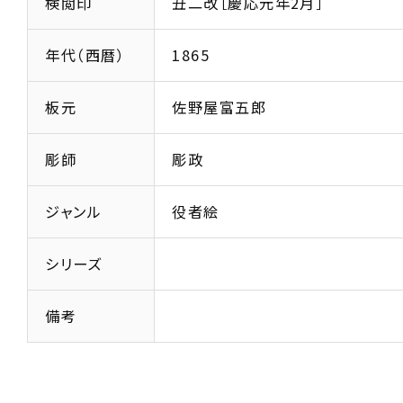
検閲印
丑二改［慶応元年2月］
年代（西暦）
1865
板元
佐野屋富五郎
彫師
彫政
ジャンル
役者絵
シリーズ
備考